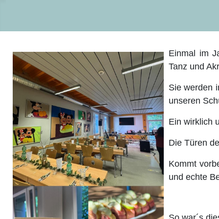
Einmal im J
Tanz und Akr
Sie werden 
unseren Schü
Ein wirklich 
Die Türen de
Kommt vorbei
und echte B
So war´s dies