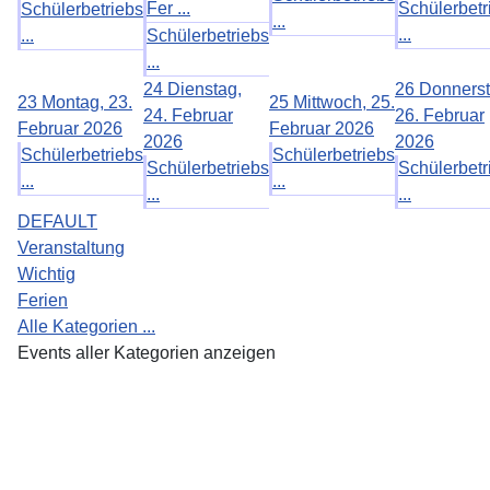
Fer ...
Schülerbetr
Schülerbetriebs
...
...
...
Schülerbetriebs
...
24
Dienstag,
26
Donnerst
23
Montag, 23.
25
Mittwoch, 25.
24. Februar
26. Februar
Februar 2026
Februar 2026
2026
2026
Schülerbetriebs
Schülerbetriebs
Schülerbetriebs
Schülerbetr
...
...
...
...
DEFAULT
Veranstaltung
Wichtig
Ferien
Alle Kategorien ...
Events aller Kategorien anzeigen