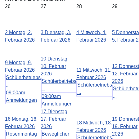
26
27
28
29
2
Montag, 2.
3
Dienstag, 3.
4
Mittwoch, 4.
5
Donnersta
Februar 2026
Februar 2026
Februar 2026
5. Februar 
10
Dienstag,
9
Montag, 9.
10. Februar
12
Donnerst
Februar 2026
11
Mittwoch, 11.
2026
12. Februar
Schülerbetriebs
Februar 2026
Schülerbetriebs
2026
...
Schülerbetriebs
...
Schülerbetr
...
09:00am
...
09:00am
Anmeldungen
Anmeldungen
17
Dienstag,
16
Montag, 16.
17. Februar
19
Donnerst
18
Mittwoch, 18.
Februar 2026
2026
19. Februar
Februar 2026
Rosenmontag
Beweglicher
2026
Schülerbetriebs